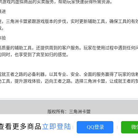
提供游戏内虚拟商品的买卖服务，帮助玩家快速获得所需资源。
俱进
速，三角洲卡盟紧跟游戏版本的步伐，实时更新辅助工具，确保工具的有
效。
体验
高质量的辅助工具，还提供周到的客户服务。玩家在使用过程中遇到任何
的同时，也享受到了宾至如归的感觉。
成就王者之路的必备利器，以其专业、安全、全面的服务赢得了玩家的信
助工具，提升游戏体验，迈向王者之路。选择三角洲卡盟，让成就王者的
版权所有：
三角洲卡盟
ICP备案号：
皖ICP备2025076920号-4
XML地图
查看更多商品
立即登陆
QQ登录
微
洲卡盟-三角洲辅助卡盟平台推荐-低价内部透视自瞄稳定工具科技-绝地求